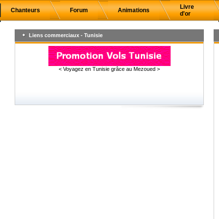
Livre
Chanteurs
Forum
Animations
d'or
Liens commerciaux - Tunisie
< Voyagez en Tunisie grâce au Mezoued >