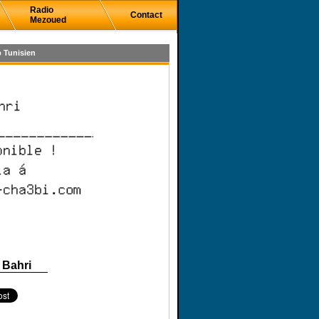
Radio
Contact
Mezoued
 Tunisien
 Bahri