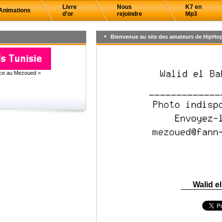
Livre
Nous
K7 en
Animations
d'or
rejoindre
Mp3
Bienvenue au site des amateurs de HipHop
âce au Mezoued >
Walid el