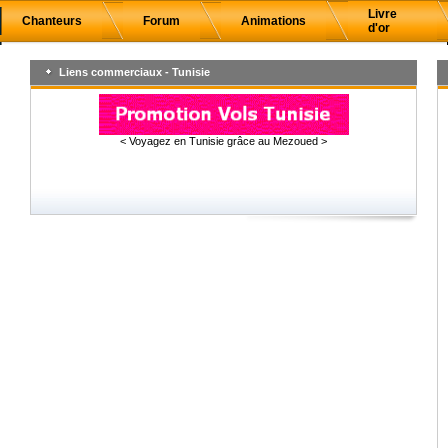
Livre
Chanteurs
Forum
Animations
d'or
Liens commerciaux - Tunisie
< Voyagez en Tunisie grâce au Mezoued >