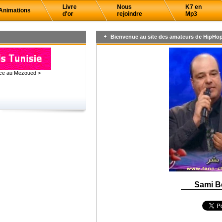
Livre
Nous
K7 en
Animations
d'or
rejoindre
Mp3
Bienvenue au site des amateurs de HipHop
âce au Mezoued >
Sami B