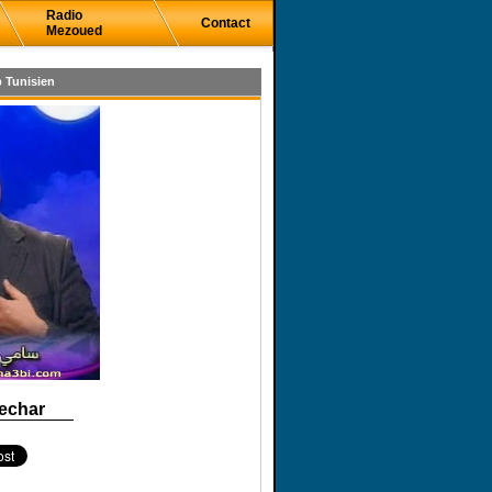
Radio
Contact
Mezoued
 Tunisien
echar