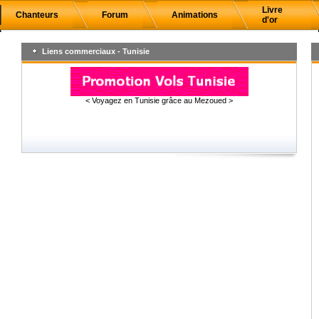
Livre
Chanteurs
Forum
Animations
d'or
Liens commerciaux - Tunisie
< Voyagez en Tunisie grâce au Mezoued >