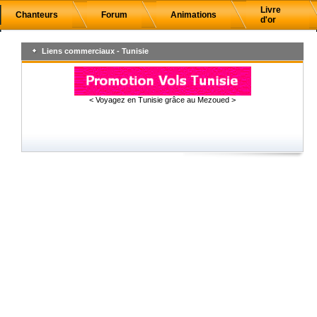
Livre
Chanteurs
Forum
Animations
d'or
Liens commerciaux - Tunisie
< Voyagez en Tunisie grâce au Mezoued >