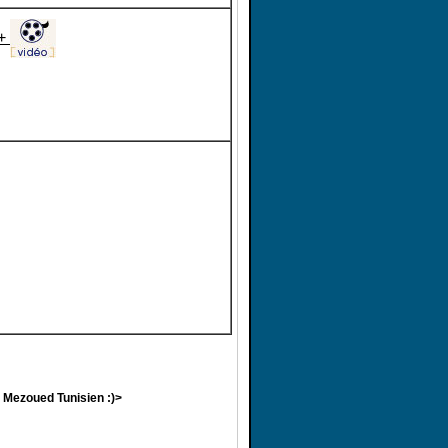
++
u Mezoued Tunisien :)>