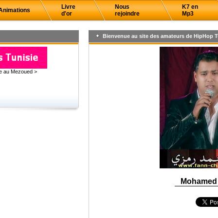
Livre
Nous
K7 en
Animations
d'or
rejoindre
Mp3
Bienvenue au site des amateurs de HipHop T
ce au Mezoued >
Mohamed