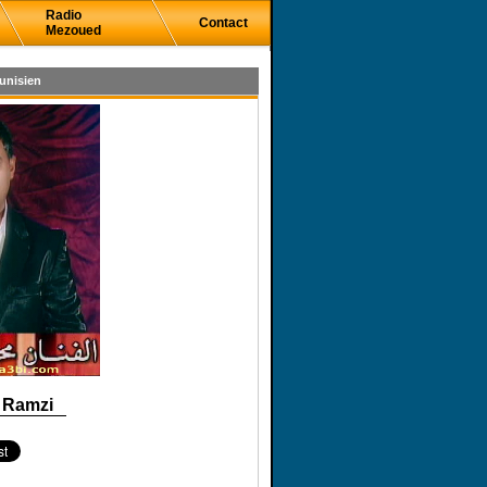
Radio
Contact
Mezoued
unisien
 Ramzi