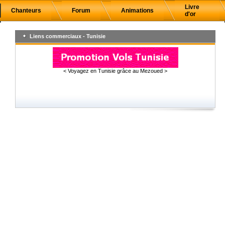
Livre
Chanteurs
Forum
Animations
d'or
Liens commerciaux - Tunisie
< Voyagez en Tunisie grâce au Mezoued >