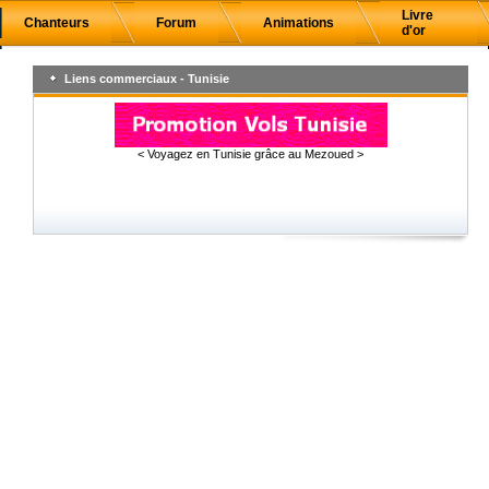
Livre
Chanteurs
Forum
Animations
d'or
Liens commerciaux - Tunisie
< Voyagez en Tunisie grâce au Mezoued >