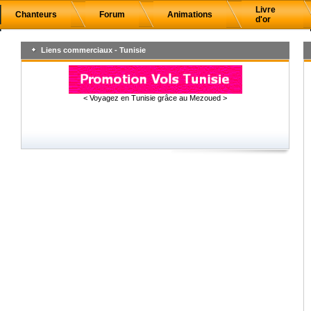
Livre
Chanteurs
Forum
Animations
d'or
Liens commerciaux - Tunisie
< Voyagez en Tunisie grâce au Mezoued >