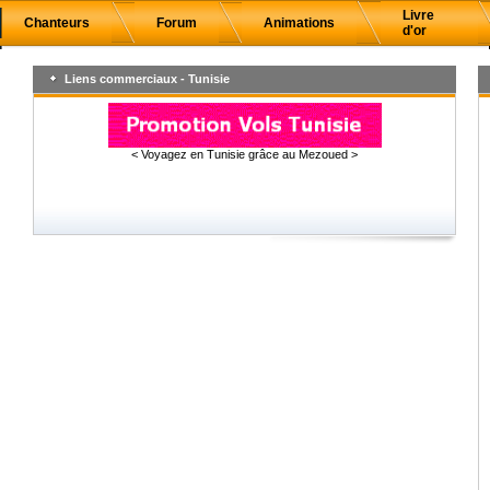
Livre
Chanteurs
Forum
Animations
d'or
Liens commerciaux - Tunisie
< Voyagez en Tunisie grâce au Mezoued >