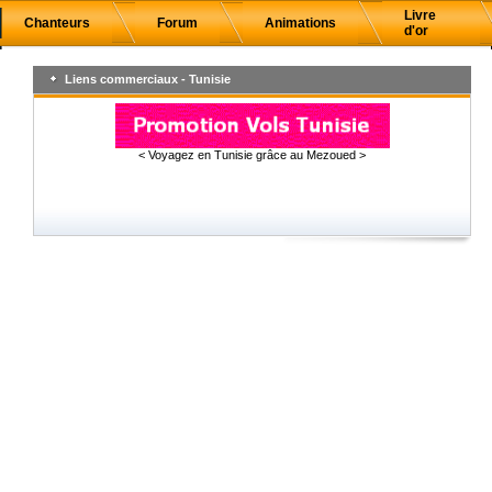
Livre
Chanteurs
Forum
Animations
d'or
Liens commerciaux - Tunisie
< Voyagez en Tunisie grâce au Mezoued >