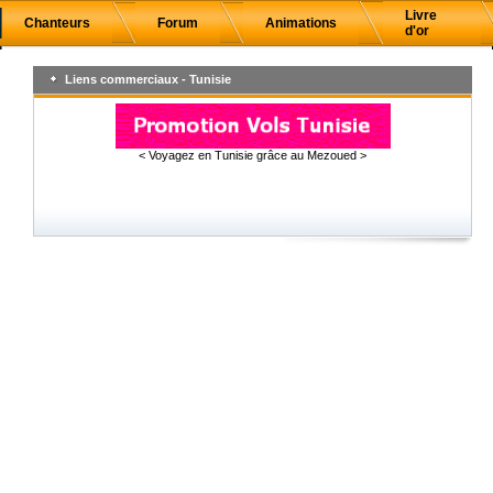
Livre
Chanteurs
Forum
Animations
d'or
Liens commerciaux - Tunisie
< Voyagez en Tunisie grâce au Mezoued >