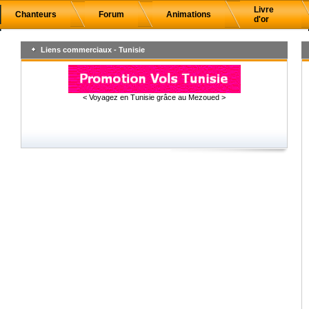
Livre
Chanteurs
Forum
Animations
d'or
Liens commerciaux - Tunisie
< Voyagez en Tunisie grâce au Mezoued >