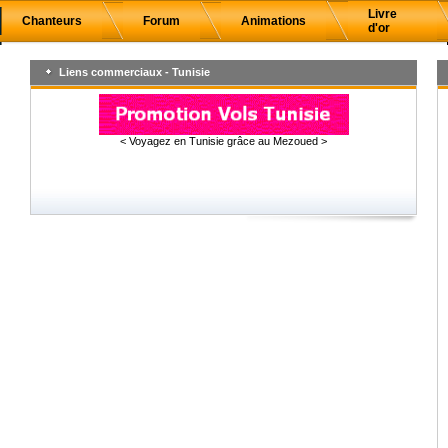
Livre
Chanteurs
Forum
Animations
d'or
Liens commerciaux - Tunisie
< Voyagez en Tunisie grâce au Mezoued >