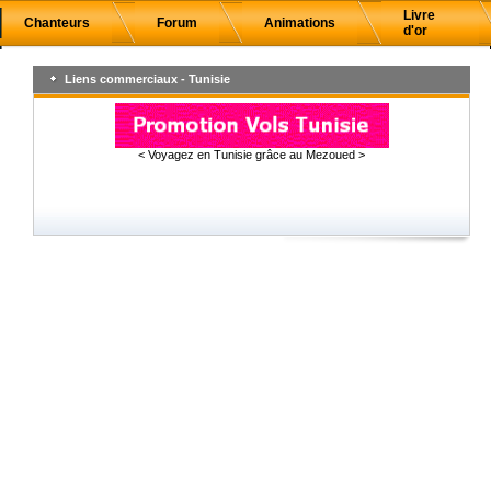
Livre
Chanteurs
Forum
Animations
d'or
Liens commerciaux - Tunisie
< Voyagez en Tunisie grâce au Mezoued >