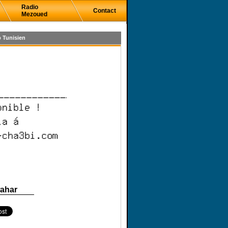
Radio
Contact
Mezoued
 Tunisien
wahar