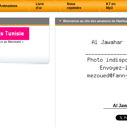
Livre
Nous
K7 en
Animations
d'or
rejoindre
Mp3
Bienvenue au site des amateurs de HipHop
âce au Mezoued >
Al Ja