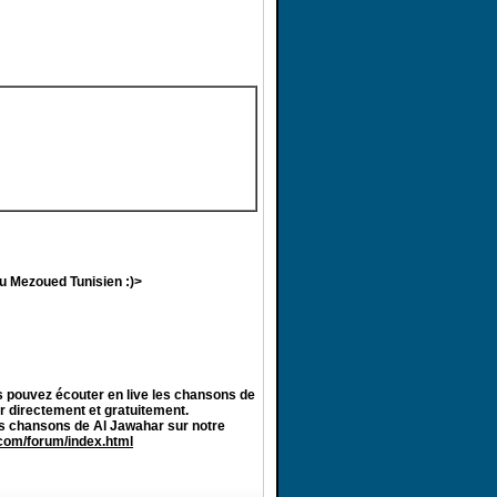
au Mezoued Tunisien :)>
 pouvez écouter en live les chansons de
r directement et gratuitement.
es chansons de Al Jawahar sur notre
.com/forum/index.html