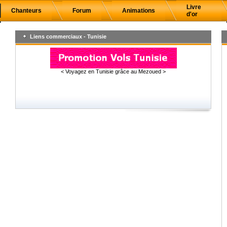
Livre
Chanteurs
Forum
Animations
d'or
Liens commerciaux - Tunisie
< Voyagez en Tunisie grâce au Mezoued >