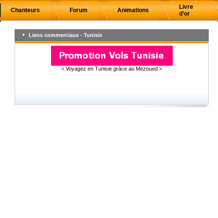
Livre
Chanteurs
Forum
Animations
d'or
Liens commerciaux - Tunisie
< Voyagez en Tunisie grâce au Mezoued >