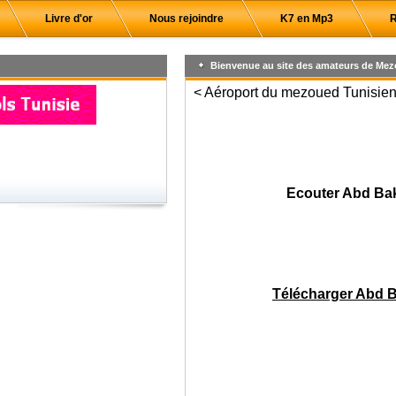
Livre d'or
Nous rejoindre
K7 en Mp3
R
Bienvenue au site des amateurs de Mez
< Aéroport du mezoued Tunisien,
Ecouter Abd Ba
Télécharger Abd 