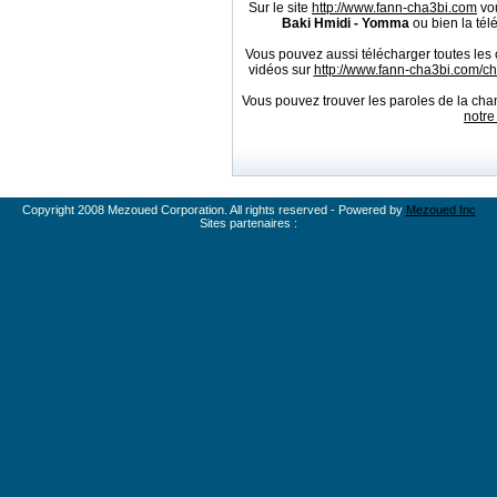
Sur le site
http://www.fann-cha3bi.com
vou
Baki Hmidi - Yomma
ou bien la tél
Vous pouvez aussi télécharger toutes les
vidéos sur
http://www.fann-cha3bi.com/
Vous pouvez trouver les paroles de la ch
notre
Copyright 2008 Mezoued Corporation. All rights reserved - Powered by
Mezoued Inc
Sites partenaires :