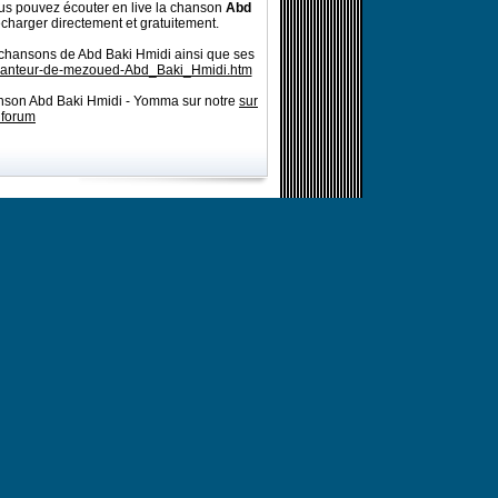
s pouvez écouter en live la chanson
Abd
écharger directement et gratuitement.
 chansons de Abd Baki Hmidi ainsi que ses
chanteur-de-mezoued-Abd_Baki_Hmidi.htm
anson Abd Baki Hmidi - Yomma sur notre
sur
 forum