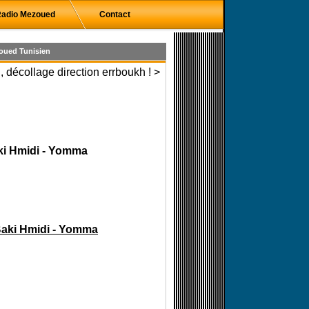
adio Mezoued
Contact
oued Tunisien
 décollage direction errboukh ! >
ki Hmidi - Yomma
Baki Hmidi - Yomma